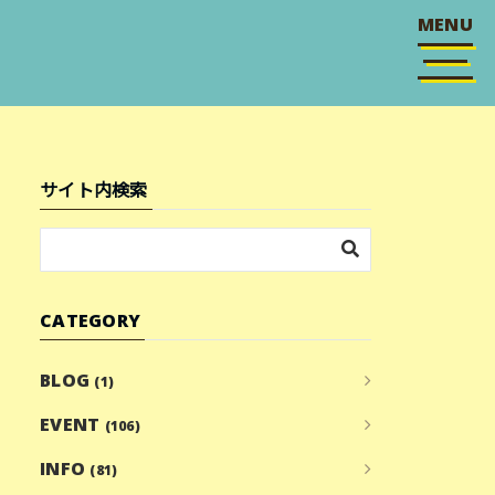
MENU
サイト内検索
CATEGORY
BLOG
(1)
EVENT
(106)
INFO
(81)